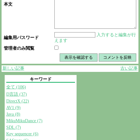
本文
入力すると編集が行
編集用パスワード
えます
管理者のみ閲覧
新しい記事
古い記事
キーワード
全て (106)
D言語 (37)
DirectX (22)
AV1 (9)
Java (8)
MikuMikuDance (7)
SDL (7)
Key sequencer (6)