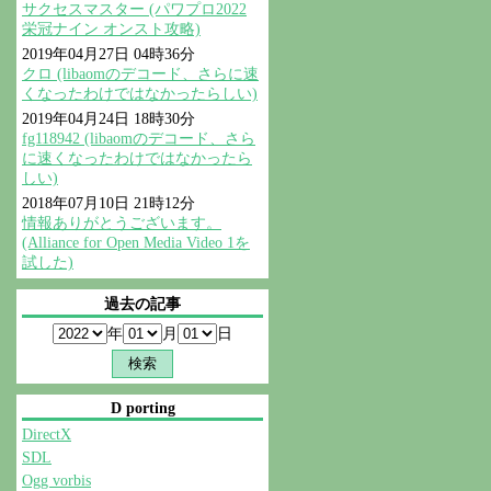
サクセスマスター (パワプロ2022
栄冠ナイン オンスト攻略)
2019年04月27日 04時36分
クロ (libaomのデコード、さらに速
くなったわけではなかったらしい)
2019年04月24日 18時30分
fg118942 (libaomのデコード、さら
に速くなったわけではなかったら
しい)
2018年07月10日 21時12分
情報ありがとうございます。
(Alliance for Open Media Video 1を
試した)
過去の記事
年
月
日
D porting
DirectX
SDL
Ogg vorbis