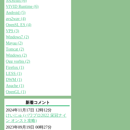
SAStruts (6)
VIVID Runtime (6)
Android (5)
avs2wav (4)
OpenSL ES (4)
VP9 (3)
Windows7 (2)
Mayaa (2)
Tomcat (2)
Windows (2)
Ogg vorbis (2)
Firefox (1)
LESS (1)
DWM (1)
Apache (1)
OpenGL (1)
新着コメント
2024年11月17日 12時12分
けいじゅ (パワプロ2022 栄冠ナイ
ン オンスト攻略)
2023年09月19日 00時27分