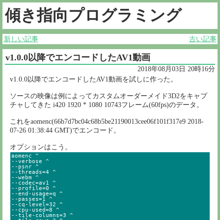
傾き指向プログラミング
新しい記事
古い記事
v1.0.0以降でエンコードしたAV1動画
2018年08月03日 20時16分
v1.0.0以降でエンコードしたAV1動画を試しに作った。
ソースの映像は例によってカスタムオーダーメイド3D2をキャプ
チャしてきた i420 1920 * 1080 10743フレーム(60fps)のデータ。
これをaomenc(66b7d7bc04c68b5be21190013cee06f101f317e9 2018-
07-26 01:38:44 GMT)でエンコード。
オプションはこう。
aomenc ^

--verbose ^

--psnr ^

--threads=4 ^

--webm ^

--codec=av1 ^

--profile=0 ^

--end-usage=q ^

--passes=1 ^

--cq-level=32 ^

--cpu-used=8 ^

--tile-columns=3 ^
