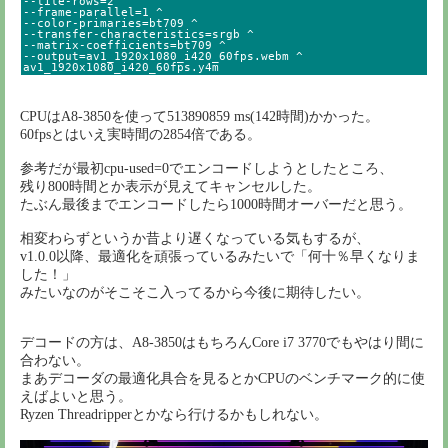
--tile-rows=2 ^

--frame-parallel=1 ^

--color-primaries=bt709 ^

--transfer-characteristics=srgb ^

--matrix-coefficients=bt709 ^

--output=av1_1920x1080_i420_60fps.webm ^

av1_1920x1080_i420_60fps.y4m
CPUはA8-3850を使って513890859 ms(142時間)かかった。
60fpsとはいえ実時間の2854倍である。
参考だが最初cpu-used=0でエンコードしようとしたところ、
残り800時間とか表示が見えてキャンセルした。
たぶん最後までエンコードしたら1000時間オーバーだと思う。
相変わらずというか昔より遅くなっている気もするが、
v1.0.0以降、最適化を頑張っているみたいで「何十％早くなりま
した！」
みたいなのがそこそこ入ってるから今後に期待したい。
デコードの方は、A8-3850はもちろんCore i7 3770でもやはり間に
合わない。
まあデコーダの最適化具合を見るとかCPUのベンチマーク的に使
えばよいと思う。
Ryzen Threadripperとかなら行けるかもしれない。