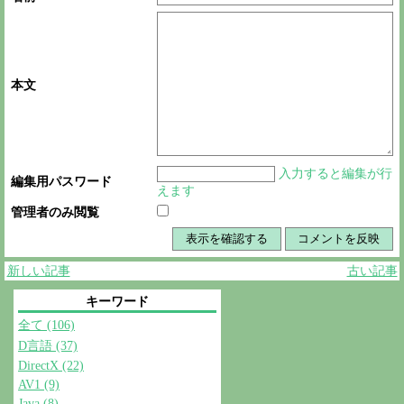
本文
入力すると編集が行
編集用パスワード
えます
管理者のみ閲覧
新しい記事
古い記事
キーワード
全て (106)
D言語 (37)
DirectX (22)
AV1 (9)
Java (8)