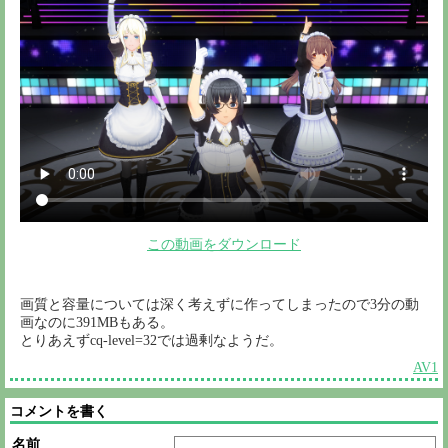
この動画をダウンロード
画質と容量については深く考えずに作ってしまったので3分の動
画なのに391MBもある。
とりあえずcq-level=32では過剰なようだ。
AV1
コメントを書く
名前