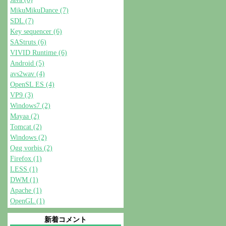
MikuMikuDance (7)
SDL (7)
Key sequencer (6)
SAStruts (6)
VIVID Runtime (6)
Android (5)
avs2wav (4)
OpenSL ES (4)
VP9 (3)
Windows7 (2)
Mayaa (2)
Tomcat (2)
Windows (2)
Ogg vorbis (2)
Firefox (1)
LESS (1)
DWM (1)
Apache (1)
OpenGL (1)
新着コメント