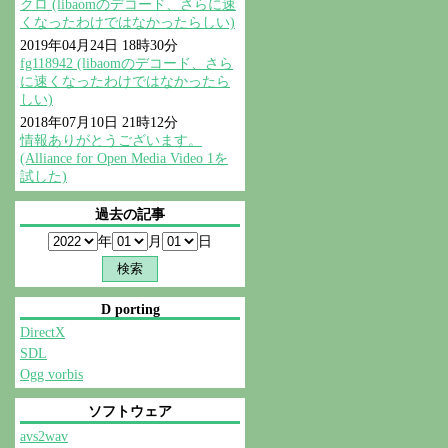
クロ (libaomのデコード、さらに速
くなったわけではなかったらしい)
2019年04月24日 18時30分
fg118942 (libaomのデコード、さら
に速くなったわけではなかったら
しい)
2018年07月10日 21時12分
情報ありがとうございます。
(Alliance for Open Media Video 1を
試した)
過去の記事
年
月
日
D porting
DirectX
SDL
Ogg vorbis
ソフトウェア
avs2wav