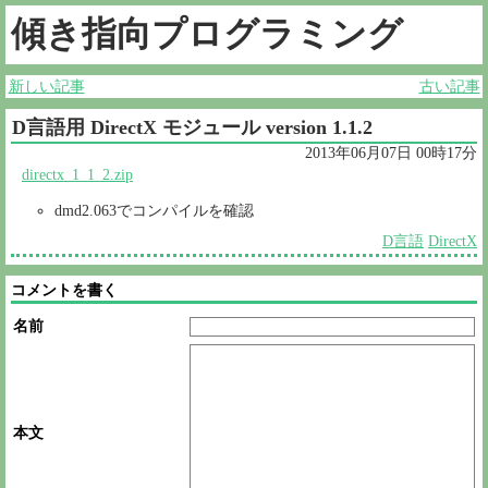
傾き指向プログラミング
新しい記事
古い記事
D言語用 DirectX モジュール version 1.1.2
2013年06月07日 00時17分
directx_1_1_2.zip
dmd2.063でコンパイルを確認
D言語
DirectX
コメントを書く
名前
本文