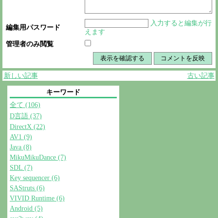
入力すると編集が行
編集用パスワード
えます
管理者のみ閲覧
新しい記事
古い記事
キーワード
全て (106)
D言語 (37)
DirectX (22)
AV1 (9)
Java (8)
MikuMikuDance (7)
SDL (7)
Key sequencer (6)
SAStruts (6)
VIVID Runtime (6)
Android (5)