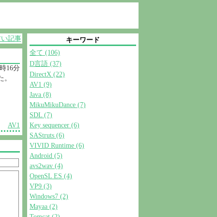
古い記事
キーワード
全て (106)
D言語 (37)
3時16分
DirectX (22)
た。
AV1 (9)
Java (8)
MikuMikuDance (7)
SDL (7)
AV1
Key sequencer (6)
SAStruts (6)
VIVID Runtime (6)
Android (5)
avs2wav (4)
OpenSL ES (4)
VP9 (3)
Windows7 (2)
Mayaa (2)
Tomcat (2)