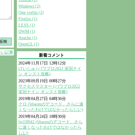
Windows (2)
Ogg vorbis (2)
Firefox (1)
LESS (1)
DWM (1)
Apache (1)
OpenGL (1)
古い記事
新着コメント
2024年11月17日 12時12分
けいじゅ (パワプロ2022 栄冠ナイ
ン オンスト攻略)
2023年09月19日 00時27分
サクセスマスター (パワプロ2022
栄冠ナイン オンスト攻略)
2019年04月27日 04時36分
クロ (libaomのデコード、さらに速
くなったわけではなかったらしい)
2019年04月24日 18時30分
fg118942 (libaomのデコード、さら
に速くなったわけではなかったら
しい)