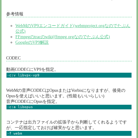
参考情報
WebMのVP9エンコードガイド(webmproject.orgなのでたぶん
公式)
FFmpegのtracのwiki(ffmpeg.orgなのでたぶん公式)
GoogleのVP9解説
CODEC
動画CODECにVP9を指定。
-c:v libvpx-vp9
WebMの音声CODECはOpusまたはVorbisになりますが、後発の
Opusを使えばいいと思います。(性能もいいらしい)
音声CODECにOpusを指定。
-c:a libopus
コンテナは出力ファイルの拡張子から判断してくれるようです
が、一応指定しておけば確実かなと思います。
-f webm