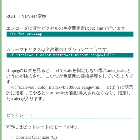
RGB → YUV444変換
エンコーダに渡すピクセルの色空間指定はpix_fmtで行います。
-pix_fmt yuv444p
カラーマトリクスは全然別のオプションでこうです。
-vf "scale=out_color_matrix=bt709:out_range=full"
ffmpegのログを見ると、-vfでscaleを指定しない場合auto_scalerと
いうのが挿入され、こいつが色空間の変換処理をしているようで
す。
「-vf "scale=out_color_matrix=bt709:out_range=full"」のように明示
的に指定してやるとauto_scalerが自動挿入されなくなり、指定し
たscalerが入ります。
ビットレート
VP9にはビットレートのモードが4つ。
Constant Quantizer (Q)