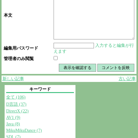
本文
入力すると編集が行
編集用パスワード
えます
管理者のみ閲覧
新しい記事
古い記事
キーワード
全て (106)
D言語 (37)
DirectX (22)
AV1 (9)
Java (8)
MikuMikuDance (7)
SDL (7)