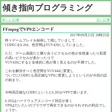
傾き指向プログラミング
新しい記事
古い記事
FFmpegでVP9エンコード
2017年09月21日 20時25分
時々ゲームプレイを録画して残していまして、
CODECをh.264、色空間はYUV420にしていました。
ただ、ゲーム画面だと隣り合うピクセルの色が全然違ったり彩度
の高いピクセルが多かったりで
YUV420にすると全体的に色が薄く見えるのが不満でした。
これを解決すべく色空間をYUV444に変更し
ついでにCODECも高圧縮なVP9に変更しようというのが今回の話
の始まり。
今時高圧縮なCODECというとh.265かVP9で迷います。
h.265はハードウェアエンコード対応が多く
VP9はだいたいのブラウザで再生できるのがそれぞれの利点でし
ょうか。