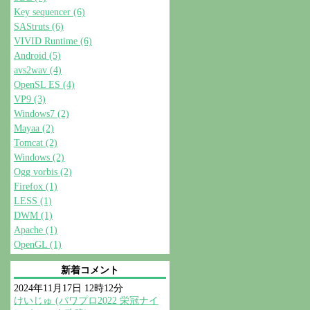
Key sequencer (6)
SAStruts (6)
VIVID Runtime (6)
Android (5)
avs2wav (4)
OpenSL ES (4)
VP9 (3)
Windows7 (2)
Mayaa (2)
Tomcat (2)
Windows (2)
Ogg vorbis (2)
Firefox (1)
LESS (1)
DWM (1)
Apache (1)
OpenGL (1)
新着コメント
2024年11月17日 12時12分
けいじゅ (パワプロ2022 栄冠ナイ