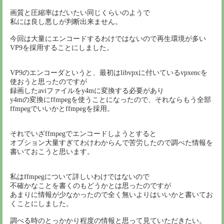
画質と圧縮率はだいたい同じくらいのようで
私には良し悪しが判断出来ません。
今回は大量にエンコードするわけではないので再生環境が多い
VP9を採用することにしました。
VP9のエンコーダというと、最初はlibvpxに付いているvpxencを
使おうと思ったのですが
録画したaviファイルをy4mに変換する必要があり
y4mの変換にffmpegを使うことになったので、それならもう全部
ffmpegでいいかとffmpegを採用。
それでいざffmpegでエンコードしようとすると
オプション大量すぎてわけわからんで苦労したので調べた情報を
書いておこうと思います。
私はffmpegについて詳しいわけではないので
不確かなことを書くのもどうかとは思ったのですが
あまりに情報が少なかったので全く無いよりはいいかと書いてお
くことにしました。
調べる時のとっかかり程度の情報と思って見ていただきたい。