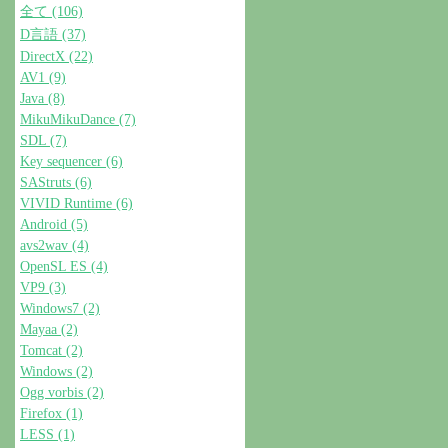
全て (106)
D言語 (37)
DirectX (22)
AV1 (9)
Java (8)
MikuMikuDance (7)
SDL (7)
Key sequencer (6)
SAStruts (6)
VIVID Runtime (6)
Android (5)
avs2wav (4)
OpenSL ES (4)
VP9 (3)
Windows7 (2)
Mayaa (2)
Tomcat (2)
Windows (2)
Ogg vorbis (2)
Firefox (1)
LESS (1)