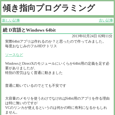
傾き指向プログラミング
新しい記事
古い記事
続 D言語とWindows 64bit
2013年02月24日 02時11分
実際64bitアプリは作れるのか？と思ったので作ってみました。
毎度おなじみのフルHDテトリス
ソースなど
WindowsとDirectXのモジュールにいくらか64bit用の定義を足す必
要がありましたが、
特別の苦労はなく普通に動きました
普通に動いているのでとても不安です
大容量のメモリを使うわけでなければ64bit用のアプリを作る理由
は特に無いのですが
VCのリンカが使えるというのは何かの時に有利になるかもしれ
ません。