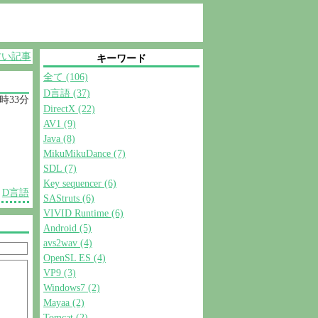
古い記事
キーワード
全て (106)
D言語 (37)
0時33分
DirectX (22)
AV1 (9)
Java (8)
MikuMikuDance (7)
SDL (7)
Key sequencer (6)
D言語
SAStruts (6)
VIVID Runtime (6)
Android (5)
avs2wav (4)
OpenSL ES (4)
VP9 (3)
Windows7 (2)
Mayaa (2)
Tomcat (2)