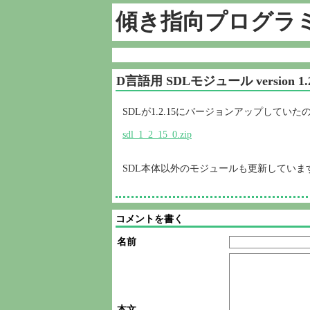
傾き指向プログラ
D言語用 SDLモジュール version 1.2
SDLが1.2.15にバージョンアップしてい
sdl_1_2_15_0.zip
SDL本体以外のモジュールも更新していま
コメントを書く
名前
本文