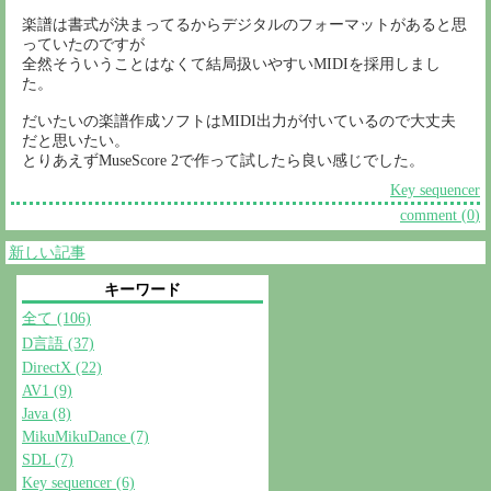
楽譜は書式が決まってるからデジタルのフォーマットがあると思
っていたのですが
全然そういうことはなくて結局扱いやすいMIDIを採用しまし
た。
だいたいの楽譜作成ソフトはMIDI出力が付いているので大丈夫
だと思いたい。
とりあえずMuseScore 2で作って試したら良い感じでした。
Key sequencer
comment (
0
)
新しい記事
キーワード
全て (106)
D言語 (37)
DirectX (22)
AV1 (9)
Java (8)
MikuMikuDance (7)
SDL (7)
Key sequencer (6)