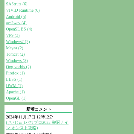
SAStruts (6)
VIVID Runtime (6)
Android (5)
avs2wav (4)
OpenSL ES (4)
VP9 (3)
Windows7 (2)
Mayaa (2)
Tomcat (2)
Windows (2)
Ogg vorbis (2)
Firefox (1)
LESS (1)
DWM (1)
Apache (1)
OpenGL (1)
新着コメント
2024年11月17日 12時12分
けいじゅ (パワプロ2022 栄冠ナイ
ン オンスト攻略)