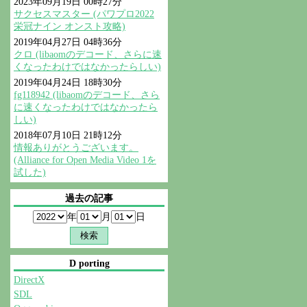
2023年09月19日 00時27分
サクセスマスター (パワプロ2022
栄冠ナイン オンスト攻略)
2019年04月27日 04時36分
クロ (libaomのデコード、さらに速
くなったわけではなかったらしい)
2019年04月24日 18時30分
fg118942 (libaomのデコード、さら
に速くなったわけではなかったら
しい)
2018年07月10日 21時12分
情報ありがとうございます。
(Alliance for Open Media Video 1を
試した)
過去の記事
年
月
日
D porting
DirectX
SDL