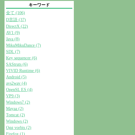
キーワード
全て (106)
D言語 (37)
DirectX (22)
AV1 (9)
Java (8)
MikuMikuDance (7)
SDL (7)
Key sequencer (6)
SAStruts (6)
VIVID Runtime (6)
Android (5)
avs2wav (4)
OpenSL ES (4)
VP9 (3)
Windows7 (2)
Mayaa (2)
Tomcat (2)
Windows (2)
Ogg vorbis (2)
Firefox (1)