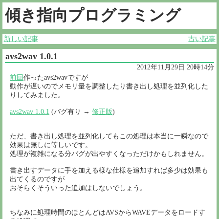
傾き指向プログラミング
新しい記事
古い記事
avs2wav 1.0.1
2012年11月29日 20時14分
前回
作ったavs2wavですが
動作が遅いのでメモリ量を調整したり書き出し処理を並列化した
りしてみました。
avs2wav 1.0.1
(バグ有り →
修正版
)
ただ、書き出し処理を並列化してもこの処理は本当に一瞬なので
効果は無しに等しいです。
処理が複雑になる分バグが出やすくなっただけかもしれません。
書き出すデータに手を加える様な仕様を追加すれば多少は効果も
出てくるのですが
おそらくそういった追加はしないでしょう。
ちなみに処理時間のほとんどはAVSからWAVEデータをロードす