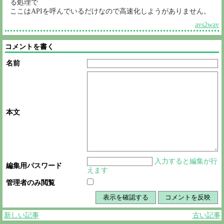
る処理で
ここはAPIを呼んでいるだけなので高速化しようがありません。
avs2wav
コメントを書く
名前
本文
入力すると編集が行
編集用パスワード
えます
管理者のみ閲覧
新しい記事
古い記事